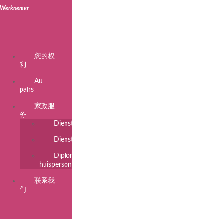
您的权
利
Au
pairs
家政服
务
Dienstbodes
Dienstencheques
Diplomatiek
huispersoneel
联系我
们