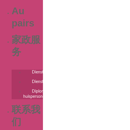
Au
pairs
家政服
务
Dienstbodes
Dienstencheques
Diplomatiek
huispersoneel
联系我
们