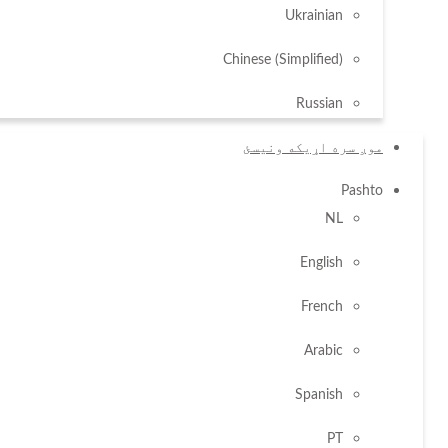
Ukrainian
کور
Chinese (Simplified)
ستاسو حقونه
Russian
د اړیکې معلومات – سوداګریزی اتحادیې
موږ سره اړیکه ونیسئ
کور
Pashto
حقوقي خبرونه
NL
د اړیکې معلومات – سوداګریزی اتحادیې
English
د لټون پایلې
French
د اړیکې معلوم
Arabic
Spanish
سوداګریزی ات
PT