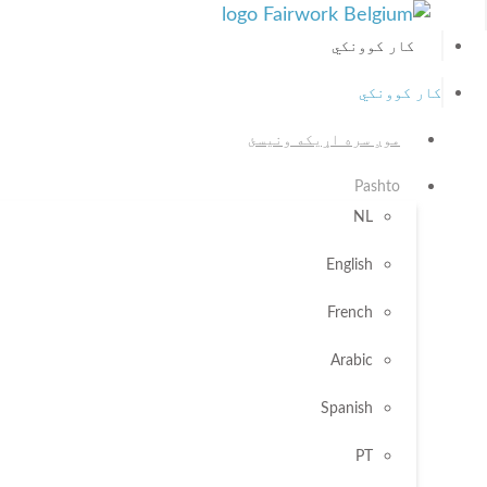
کار کوونکي
کار کوونکي
موږ سره اړیکه ونیسئ
Pashto
NL
English
French
Arabic
Spanish
PT